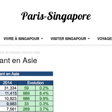
VIVRE À SINGAPOUR
VISITER SINGAPOUR
VOYAGER
Paris-
re de français vivant en Asie
vant en Asie
Singapore