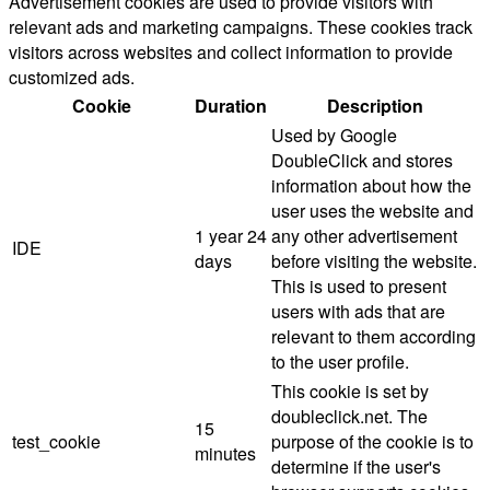
Advertisement cookies are used to provide visitors with
relevant ads and marketing campaigns. These cookies track
visitors across websites and collect information to provide
customized ads.
Cookie
Duration
Description
Used by Google
DoubleClick and stores
information about how the
user uses the website and
1 year 24
any other advertisement
IDE
days
before visiting the website.
This is used to present
users with ads that are
relevant to them according
to the user profile.
This cookie is set by
doubleclick.net. The
15
test_cookie
purpose of the cookie is to
minutes
determine if the user's