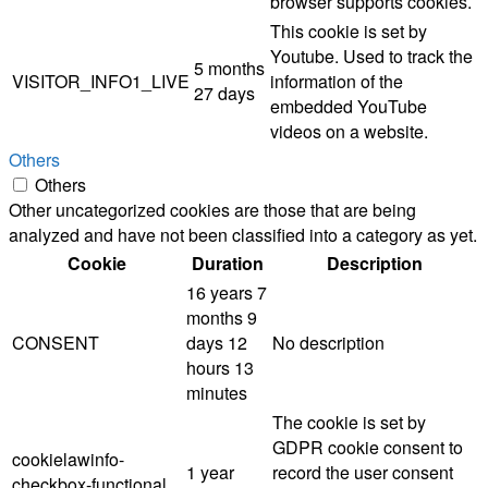
browser supports cookies.
This cookie is set by
Youtube. Used to track the
5 months
VISITOR_INFO1_LIVE
information of the
27 days
embedded YouTube
videos on a website.
Others
Others
Other uncategorized cookies are those that are being
analyzed and have not been classified into a category as yet.
Cookie
Duration
Description
16 years 7
months 9
CONSENT
days 12
No description
hours 13
minutes
The cookie is set by
GDPR cookie consent to
cookielawinfo-
1 year
record the user consent
checkbox-functional