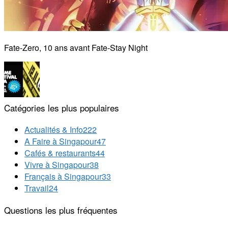
Fate-Zero, 10 ans avant Fate-Stay Night
Catégories les plus populaires
Actualités & Info
222
A Faire à Singapour
47
Cafés & restaurants
44
Vivre à Singapour
38
Français à Singapour
33
Travail
24
Questions les plus fréquentes