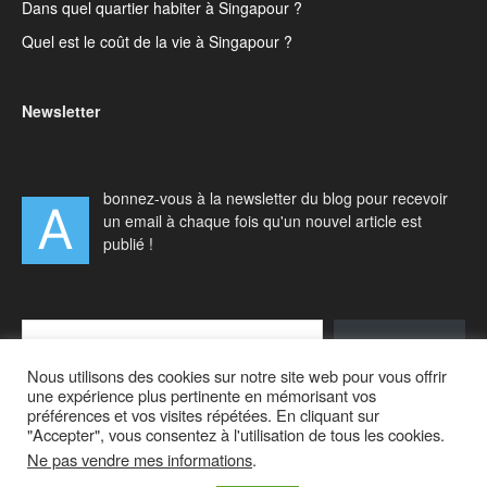
Dans quel quartier habiter à Singapour ?
Quel est le coût de la vie à Singapour ?
Newsletter
bonnez-vous à la newsletter du blog pour recevoir
A
un email à chaque fois qu'un nouvel article est
publié !
Type your email…
S'abonner
Nous utilisons des cookies sur notre site web pour vous offrir
une expérience plus pertinente en mémorisant vos
préférences et vos visites répétées. En cliquant sur
"Accepter", vous consentez à l'utilisation de tous les cookies.
Ne pas vendre mes informations
.
Accueil
Actualités
Vivre à Singapour
Visiter Singapour
Voyager en Asie
A propos