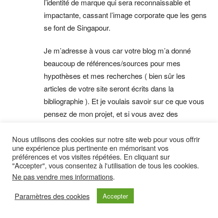
l’identité de marque qui sera reconnaissable et
impactante, cassant l’image corporate que les gens
se font de Singapour.
Je m’adresse à vous car votre blog m’a donné
beaucoup de références/sources pour mes
hypothèses et mes recherches ( bien sûr les
articles de votre site seront écrits dans la
bibliographie ). Et je voulais savoir sur ce que vous
pensez de mon projet, et si vous avez des
conseils/tips/livres sur la culture de Singapour à me
Nous utilisons des cookies sur notre site web pour vous offrir
donner :)
une expérience plus pertinente en mémorisant vos
préférences et vos visites répétées. En cliquant sur
Merci de votre retour,
"Accepter", vous consentez à l'utilisation de tous les cookies.
Ne pas vendre mes informations
.
Lara Damiens
Paramètres des cookies
Accepter
Mes création graphiques :
http://laradamiens.com/
Répondre