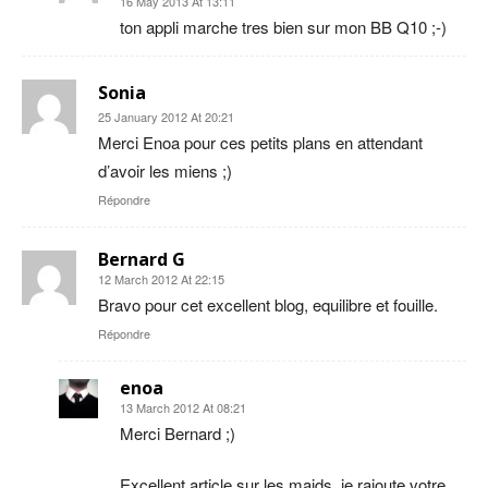
16 May 2013 At 13:11
ton appli marche tres bien sur mon BB Q10 ;-)
Sonia
25 January 2012 At 20:21
Merci Enoa pour ces petits plans en attendant
d’avoir les miens ;)
Répondre
Bernard G
12 March 2012 At 22:15
Bravo pour cet excellent blog, equilibre et fouille.
Répondre
enoa
13 March 2012 At 08:21
Merci Bernard ;)
Excellent article sur les maids, je rajoute votre