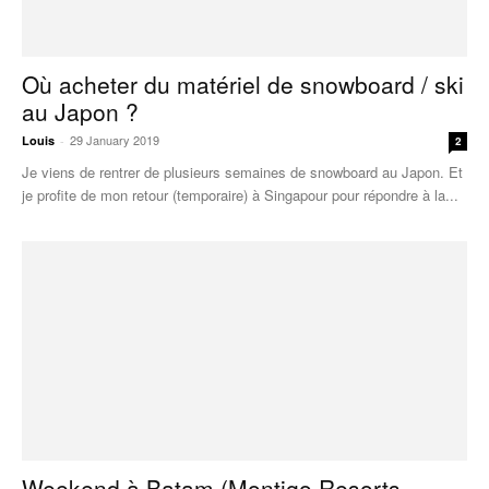
Où acheter du matériel de snowboard / ski
au Japon ?
29 January 2019
Louis
-
2
Je viens de rentrer de plusieurs semaines de snowboard au Japon. Et
je profite de mon retour (temporaire) à Singapour pour répondre à la...
Weekend à Batam (Montigo Resorts