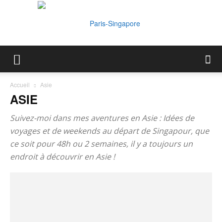
Paris-
Accueil
Asie
ASIE
Singapore
Suivez-moi dans mes aventures en Asie : Idées de
voyages et de weekends au départ de Singapour, que
ce soit pour 48h ou 2 semaines, il y a toujours un
endroit à découvrir en Asie !