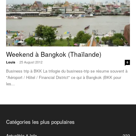
Weekend à Bangkok (Thaïlande)
25 August 2012
Louis
-
6
Business trip à BKK La trilogie du business-trip se résume souvent à
"Aéroport / Hôtel / Financial District" ce qui à Bangkok (BKK pour
les...
Catégories les plus populaires
Actualités & Info
222