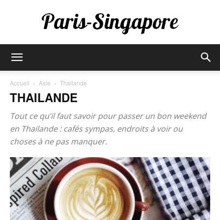
Paris-
Accueil
Asie
Thailande
THAILANDE
Singapore
Tout ce qu’il faut savoir pour passer un bon weekend
en Thailande : cafés sympas, endroits à voir ou
choses à ne pas manquer.