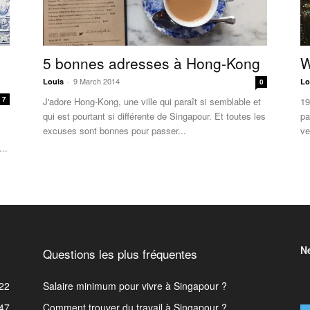
5 bonnes adresses à Hong-Kong
W
9 March 2014
Louis
-
Lo
0
7
J'adore Hong-Kong, une ville qui paraît si semblable et
19
qui est pourtant si différente de Singapour. Et toutes les
pa
excuses sont bonnes pour passer...
ve
..
N
Questions les plus fréquentes
22
Salaire minimum pour vivre à Singapour ?
47
Comment trouver du travail à Singapour ?