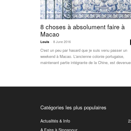
8 choses à absolument faire à
Macao
8 June 2016
Louis
-
C'est un peu par hasard que je suis venu passer un
weekend à Macao. L'ancienne colonie portugaise,
maintenant partie intégrante de la Chine, est devenue.
Catégories les plus populaires
Actualités & Info
2
A Faire à Singapour