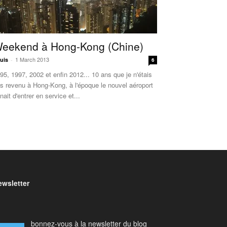
eekend à Hong-Kong (Chine)
1 March 2013
uis
-
6
95, 1997, 2002 et enfin 2012... 10 ans que je n'étais
s revenu à Hong-Kong, à l'époque le nouvel aéroport
nait d'entrer en service et...
ewsletter
bonnez-vous à la newsletter du blog