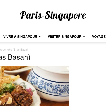
VIVRE À SINGAPOUR
VISITER SINGAPOUR
VOYAGER
Paris-
Artichoke (Bras Basah)
ras Basah)
Singapore