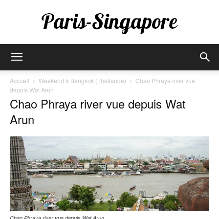
Paris-
Accueil
Weekend à Bangkok (Thaïlande)
Chao Phraya river vue
depuis Wat Arun
Chao Phraya river vue depuis Wat
Singapore
Arun
Chao Phraya river vue depuis Wat Arun