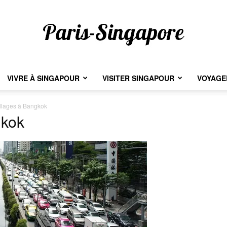
VIVRE À SINGAPOUR
VISITER SINGAPOUR
VOYAGER
Paris-
llages à Bangkok
gkok
Singapore