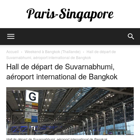
Paris-
Accueil
Weekend à Bangkok (Thaïlande)
Hall de départ de
Suvarnabhumi, aéroport international de Bangkok
Hall de départ de Suvarnabhumi,
Singapore
aéroport international de Bangkok
Hall de départ de Suvarnabhumi, aéroport international de Bangkok