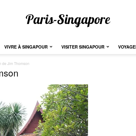
VIVRE À SINGAPOUR
VISITER SINGAPOUR
VOYAGER
Paris-
n de Jim Thomson
mson
Singapore