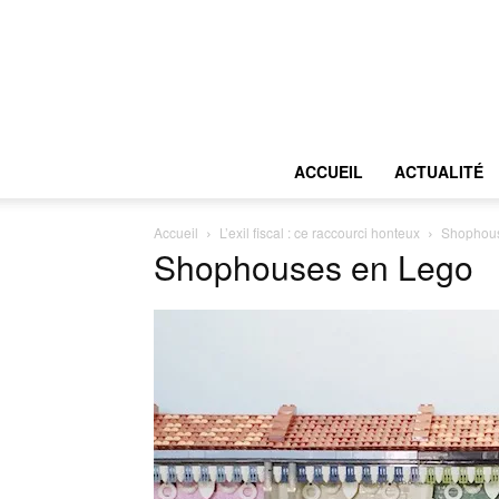
ACCUEIL
ACTUALITÉ
Accueil
L’exil fiscal : ce raccourci honteux
Shophous
Shophouses en Lego