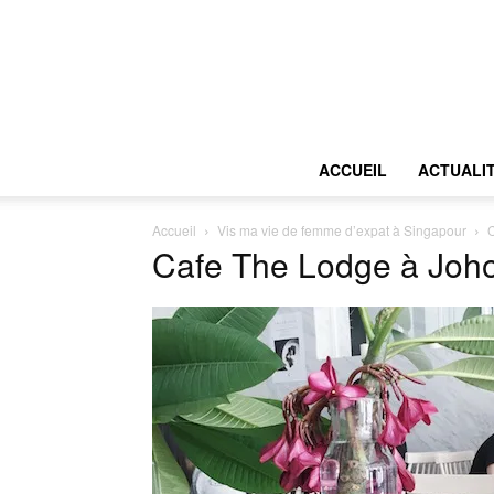
ACCUEIL
ACTUALI
Accueil
Vis ma vie de femme d’expat à Singapour
C
Cafe The Lodge à Joh