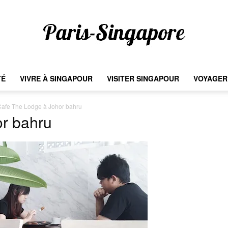
TÉ
VIVRE À SINGAPOUR
VISITER SINGAPOUR
VOYAGER 
Paris-
afe The Lodge à Johor bahru
or bahru
Singapore