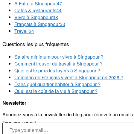
A Faire à Singapour
47
Cafés & restaurants
44
Vivre à Singapour
38
Français à Singapour
33
Travail
24
Questions les plus fréquentes
Salaire minimum pour vivre à Singapour ?
Comment trouver du travail à Singapour ?
Quel est le prix des loyers à Singapour ?
Combien de Français vivent à Singapour en 2026 ?
Dans quel quartier habiter à Singapour ?
Quel est le coût de la vie à Singapour ?
Newsletter
Abonnez-vous à la newsletter du blog pour recevoir un email à 
Type your email…