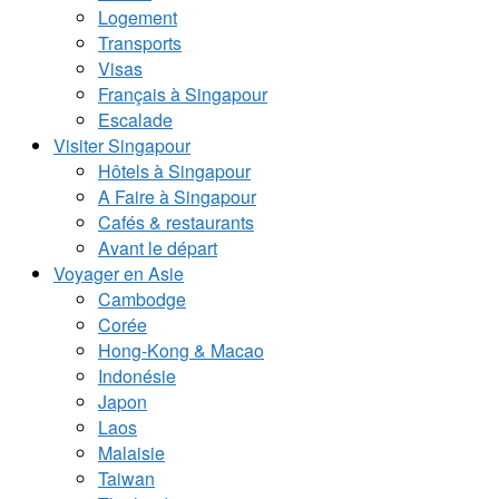
Logement
Transports
Visas
Français à Singapour
Escalade
Visiter Singapour
Hôtels à Singapour
A Faire à Singapour
Cafés & restaurants
Avant le départ
Voyager en Asie
Cambodge
Corée
Hong-Kong & Macao
Indonésie
Japon
Laos
Malaisie
Taiwan