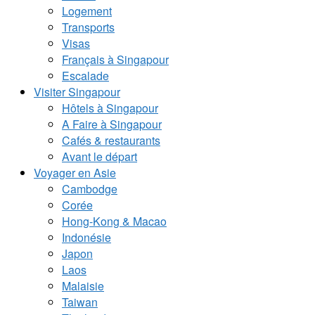
Logement
Transports
Visas
Français à Singapour
Escalade
Visiter Singapour
Hôtels à Singapour
A Faire à Singapour
Cafés & restaurants
Avant le départ
Voyager en Asie
Cambodge
Corée
Hong-Kong & Macao
Indonésie
Japon
Laos
Malaisie
Taiwan