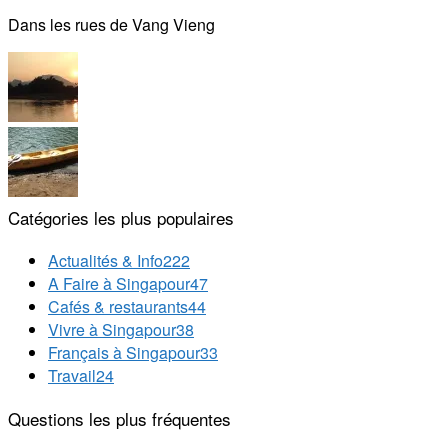
Dans les rues de Vang Vieng
Catégories les plus populaires
Actualités & Info
222
A Faire à Singapour
47
Cafés & restaurants
44
Vivre à Singapour
38
Français à Singapour
33
Travail
24
Questions les plus fréquentes