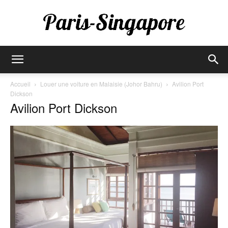
Paris-
Accueil
Louer une voiture en Malaisie (Johor Bahru)
Avilion Port
Dickson
Avilion Port Dickson
Singapore