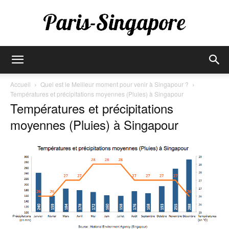
Paris-
Accueil
Quel est le Meilleur moment pour venir à Singapour ?
Températures et précipitations moyennes (Pluies) à Singapour
Températures et précipitations
Singapore
moyennes (Pluies) à Singapour