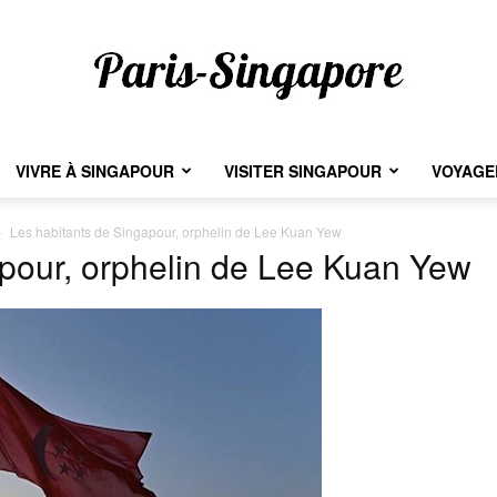
VIVRE À SINGAPOUR
VISITER SINGAPOUR
VOYAGER
Paris-
Les habitants de Singapour, orphelin de Lee Kuan Yew
apour, orphelin de Lee Kuan Yew
Singapore