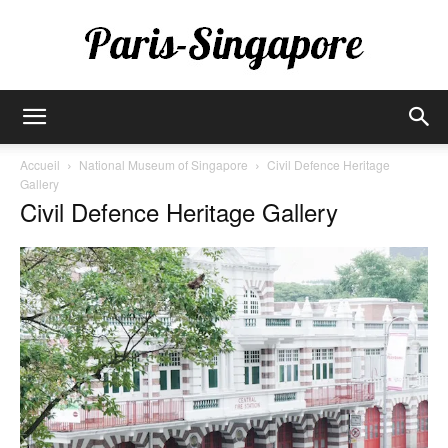
Paris-
Accueil
National Museum of Singapore
Civil Defence Heritage
Gallery
Civil Defence Heritage Gallery
Singapore