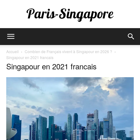
Paris-
Accueil
Combien de Français vivent à Singapour en 2026 ?
Singapour en 2021 francais
Singapour en 2021 francais
Singapore