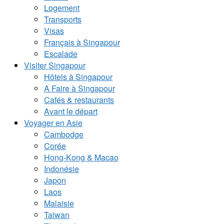
Logement
Transports
Visas
Français à Singapour
Escalade
Visiter Singapour
Hôtels à Singapour
A Faire à Singapour
Cafés & restaurants
Avant le départ
Voyager en Asie
Cambodge
Corée
Hong-Kong & Macao
Indonésie
Japon
Laos
Malaisie
Taiwan