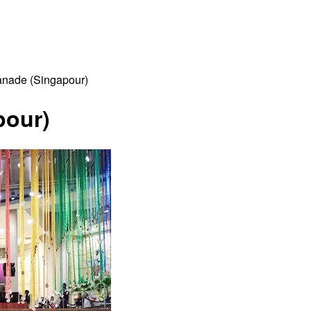
anade (Singapour)
pour)