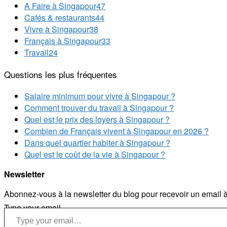
A Faire à Singapour
47
Cafés & restaurants
44
Vivre à Singapour
38
Français à Singapour
33
Travail
24
Questions les plus fréquentes
Salaire minimum pour vivre à Singapour ?
Comment trouver du travail à Singapour ?
Quel est le prix des loyers à Singapour ?
Combien de Français vivent à Singapour en 2026 ?
Dans quel quartier habiter à Singapour ?
Quel est le coût de la vie à Singapour ?
Newsletter
Abonnez-vous à la newsletter du blog pour recevoir un email à 
Type your email…