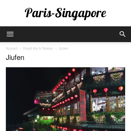
Paris-
Accueil
Road-trip à Taïwan
Jiufen
Jiufen
Singapore