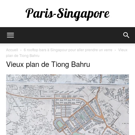
Paris-
Accueil
6 rooftop bars à Singapour pour aller prendre un verre
Vieux
plan de Tiong Bahru
Vieux plan de Tiong Bahru
Singapore