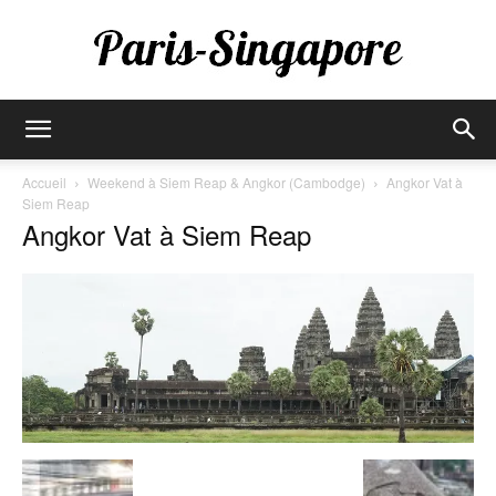
Paris-
Accueil
Weekend à Siem Reap & Angkor (Cambodge)
Angkor Vat à
Siem Reap
Angkor Vat à Siem Reap
Singapore