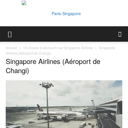
Paris-
Accueil
10 choses à découvrir sur Singapore Airlines
Singapore
Airlines (Aéroport de Changi)
Singapore Airlines (Aéroport de
Singapore
Changi)