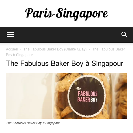
Paris-
Accueil
The Fabulous Baker Boy (Clarke Quay)
The Fabulous Baker
Boy à Singapour
The Fabulous Baker Boy à Singapour
Singapore
The Fabulous Baker Boy à Singapour