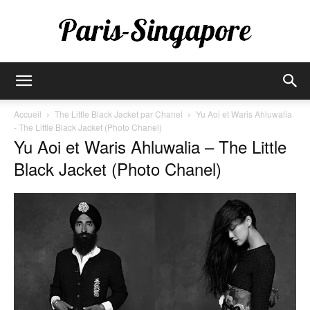
Paris-
Accueil
The Little Black Jacket par Chanel
Yu Aoi et Waris Ahluwalia
- The Little Black Jacket (Photo Chanel)
Yu Aoi et Waris Ahluwalia – The Little
Singapore
Black Jacket (Photo Chanel)