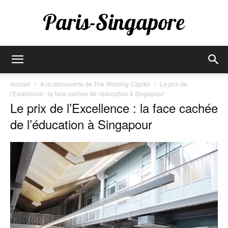
Paris-
Accueil
A la découverte de The Working Capitol
Le prix de
l'Excellence : la face cachée de l'éducation à Singapour
Le prix de l’Excellence : la face cachée
Singapore
de l’éducation à Singapour