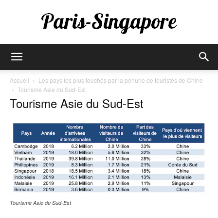
Paris-
Accueil
Les pays les plus touchés par la pénurie de touristes de Chine
Tourisme Asie du Sud-Est
Tourisme Asie du Sud-Est
Singapore
Tourisme Asie du Sud-Est