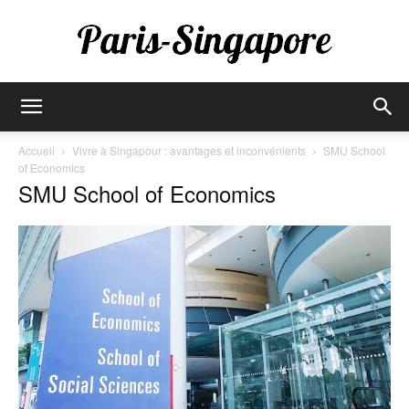
Paris-
Accueil
Vivre à Singapour : avantages et inconvénients
SMU School
of Economics
SMU School of Economics
Singapore