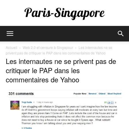
Paris-
Accueil
Web 2.0 et censure à Singapour
Les internautes ne se
privent pas de critiquer le PAP dans les commentaires de Yahoo
Les internautes ne se privent pas de
Singapore
critiquer le PAP dans les
commentaires de Yahoo