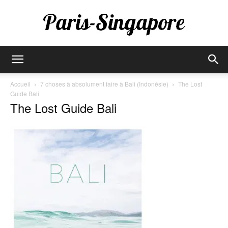
Paris-
Accueil
7 choses à absolument faire à Bali (Indonésie)
The Lost
Guide Bali
The Lost Guide Bali
Singapore