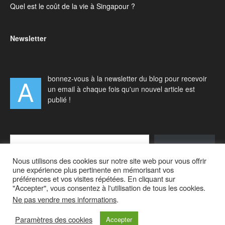
Quel est le coût de la vie à Singapour ?
Newsletter
bonnez-vous à la newsletter du blog pour recevoir
A
un email à chaque fois qu'un nouvel article est
publié !
Type your email…
S'abonner
Nous utilisons des cookies sur notre site web pour vous offrir
une expérience plus pertinente en mémorisant vos
préférences et vos visites répétées. En cliquant sur
"Accepter", vous consentez à l'utilisation de tous les cookies.
Ne pas vendre mes informations
.
Accueil
Actualités
Vivre à Singapour
Visiter Singapour
Voyager en Asie
A propos
Paramètres des cookies
Accepter