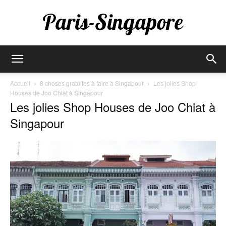
Paris-
Accueil
8 choses gratuites à faire à Singapour
Les jolies Shop
Houses de Joo Chiat à Singapour
Les jolies Shop Houses de Joo Chiat à
Singapore
Singapour