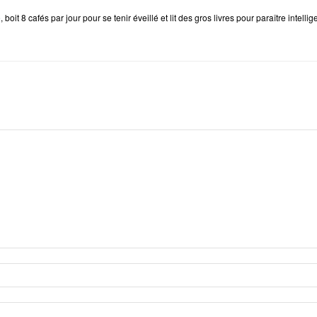
e
, boit 8 cafés par jour pour se tenir éveillé et lit des gros livres pour paraître intellig