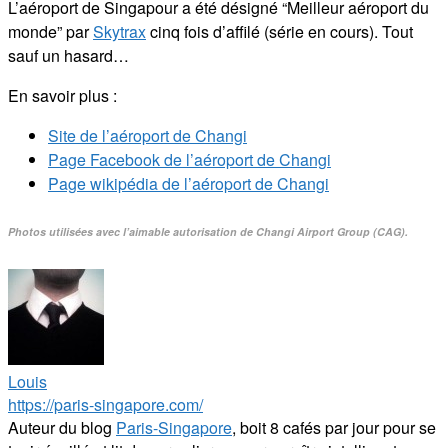
L’aéroport de Singapour a été désigné “Meilleur aéroport du
monde” par
Skytrax
cinq fois d’affilé (série en cours). Tout
sauf un hasard…
En savoir plus :
Site de l’aéroport de Changi
Page Facebook de l’aéroport de Changi
Page wikipédia de l’aéroport de Changi
Photos utilisées avec l’aimable autorisation de Changi Airport Group (CAG).
Louis
https://paris-singapore.com/
Auteur du blog
Paris-Singapore
, boit 8 cafés par jour pour se