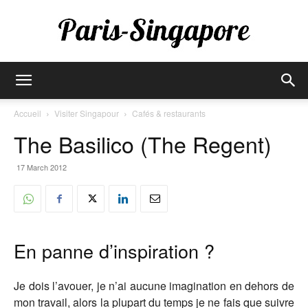
Paris-
Accueil
Visiter Singapour
Cafés & restaurants
The Basilico (The Regent)
Singapore
17 March 2012
En panne d’inspiration ?
Je dois l’avouer, je n’ai aucune imagination en dehors de
mon travail, alors la plupart du temps je ne fais que suivre