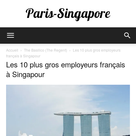
Paris-
Accueil
The Basilico (The Regent)
Les 10 plus gros employeurs
français à Singapour
Les 10 plus gros employeurs français
Singapore
à Singapour