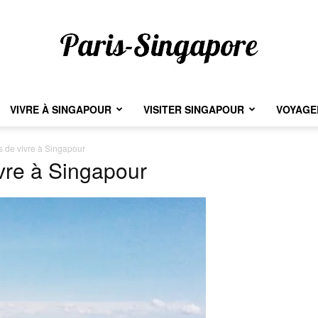
VIVRE À SINGAPOUR
VISITER SINGAPOUR
VOYAGER
Paris-
s de vivre à Singapour
vre à Singapour
Singapore