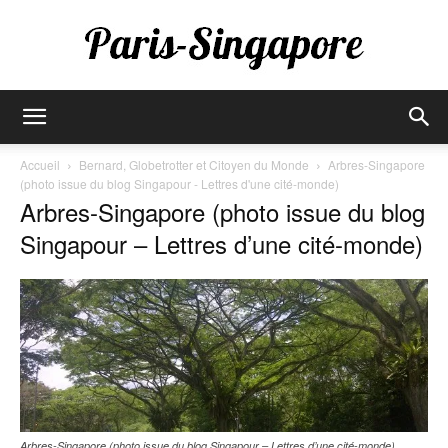
Paris-
Accueil
Bernard, Globetrotter et Citoyen du Monde
Arbres-Singapore
(photo issue du blog Singapour - Lettres d'une cité-monde)
Arbres-Singapore (photo issue du blog
Singapore
Singapour – Lettres d’une cité-monde)
Arbres-Singapore (photo issue du blog Singapour – Lettres d’une cité-monde)