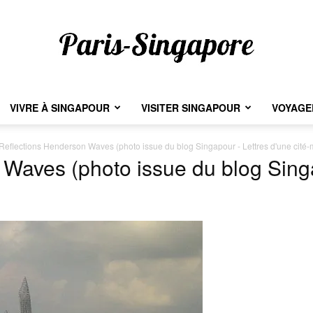
VIVRE À SINGAPOUR
VISITER SINGAPOUR
VOYAGER
Paris-
Reflections Henderson Waves (photo issue du blog Singapour - Lettres d'une cité
Waves (photo issue du blog Sing
Singapore