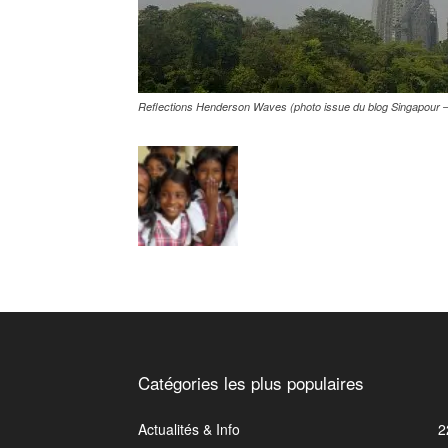
Reflections Henderson Waves (photo issue du blog Singapour –
Catégories les plus populaires
Actualités & Info
2