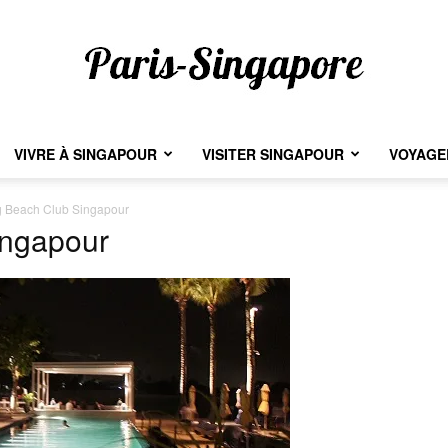
VIVRE À SINGAPOUR
VISITER SINGAPOUR
VOYAGER
Paris-
g Beach Club Singapour
ingapour
Singapore