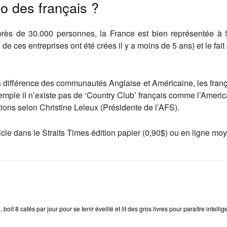
o des français ?
ès de 30.000 personnes, la France est bien représentée à Si
 ces entreprises ont été crées il y a moins de 5 ans) et le fait
a différence des communautés Anglaise et Américaine, les franç
emple il n’existe pas de ‘Country Club’ français comme l’America
itions selon Christine Leleux (Présidente de l’AFS).
article dans le Straits Times édition papier (0,90$) ou en ligne
e
, boit 8 cafés par jour pour se tenir éveillé et lit des gros livres pour paraître intellig