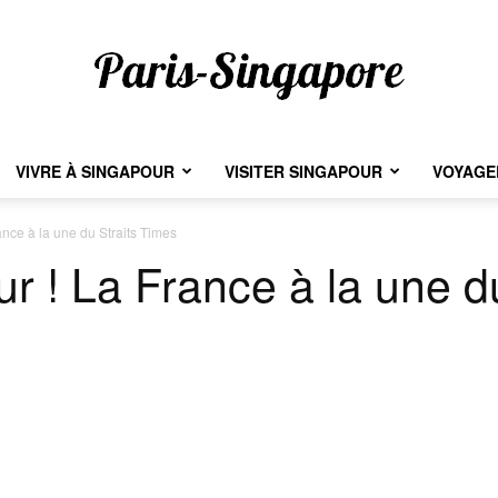
VIVRE À SINGAPOUR
VISITER SINGAPOUR
VOYAGER
Paris-
nce à la une du Straits Times
r ! La France à la une d
Singapore