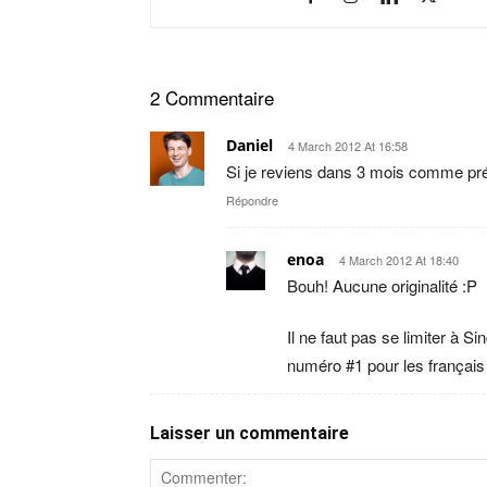
2 Commentaire
Daniel
4 March 2012 At 16:58
Si je reviens dans 3 mois comme pr
Répondre
enoa
4 March 2012 At 18:40
Bouh! Aucune originalité :P
Il ne faut pas se limiter à S
numéro #1 pour les français 
Laisser un commentaire