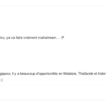
évu, ça va faire vraiment mainstream… :P
ingapour, il y a beaucoup d’opportunités en Malaisie, Thaïlande et Indo
;)