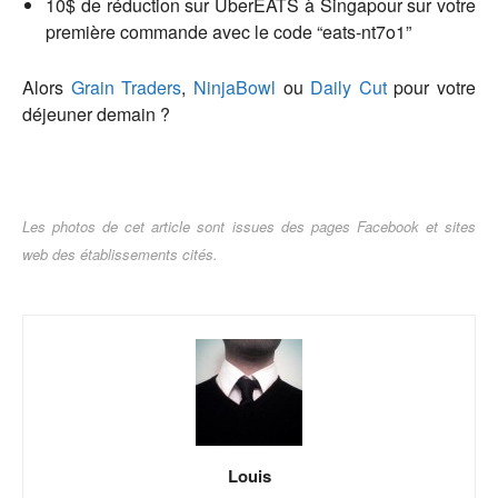
10$ de réduction sur UberEATS à Singapour sur votre
première commande avec le code “eats-nt7o1”
Alors
Grain Traders
,
NinjaBowl
ou
Daily Cut
pour votre
déjeuner demain ?
Les photos de cet article sont issues des pages Facebook et sites
web des établissements cités.
Louis