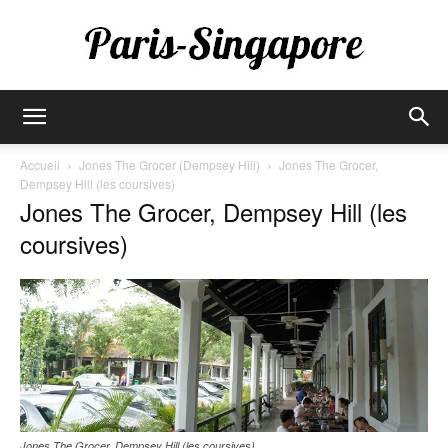
Paris-
Accueil
Jones The Grocer (Dempsey Hill)
Jones The Grocer,
Dempsey Hill (les coursives)
Jones The Grocer, Dempsey Hill (les
Singapore
coursives)
Jones The Grocer, Dempsey Hill (les coursives)