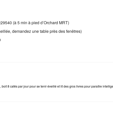
229540 (à 5 min à pied d’Orchard MRT)
eillée, demandez une table près des fenêtres)
0
e
, boit 8 cafés par jour pour se tenir éveillé et lit des gros livres pour paraître intellig