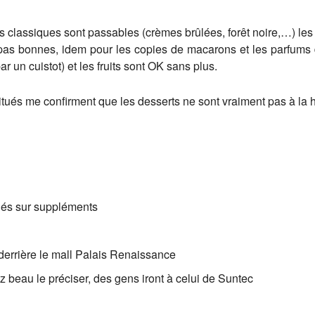
es classiques sont passables (crèmes brûlées, forêt noire,…) les
nt pas bonnes, idem pour les copies de macarons et les parfums 
 un cuistot) et les fruits sont OK sans plus.
itués me confirment que les desserts ne sont vraiment pas à la h
 thés sur suppléments
derrière le mall Palais Renaissance
beau le préciser, des gens iront à celui de Suntec