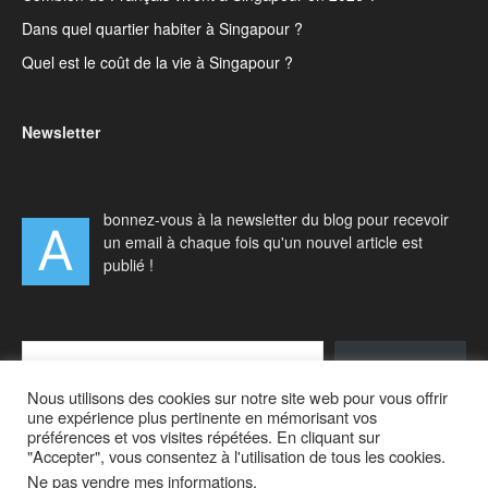
Dans quel quartier habiter à Singapour ?
Quel est le coût de la vie à Singapour ?
Newsletter
bonnez-vous à la newsletter du blog pour recevoir
A
un email à chaque fois qu'un nouvel article est
publié !
Type your email…
S'abonner
Nous utilisons des cookies sur notre site web pour vous offrir
une expérience plus pertinente en mémorisant vos
préférences et vos visites répétées. En cliquant sur
"Accepter", vous consentez à l'utilisation de tous les cookies.
Ne pas vendre mes informations
.
Accueil
Actualités
Vivre à Singapour
Visiter Singapour