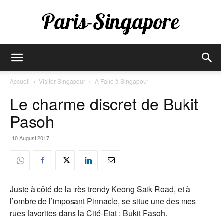
Paris-
Accueil
Visiter Singapour
A Faire à Singapour
Le charme discret de Bukit
Singapore
Pasoh
10 August 2017
Juste à côté de la très trendy Keong Saik Road, et à
l’ombre de l’imposant Pinnacle, se situe une des mes
rues favorites dans la Cité-Etat : Bukit Pasoh.