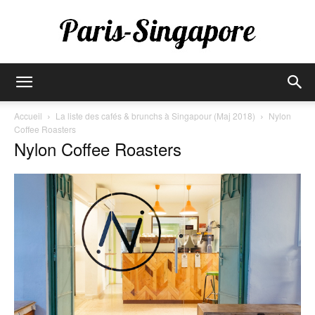
Paris-
Accueil
La liste des cafés & brunchs à Singapour (Maj 2018)
Nylon
Coffee Roasters
Nylon Coffee Roasters
Singapore