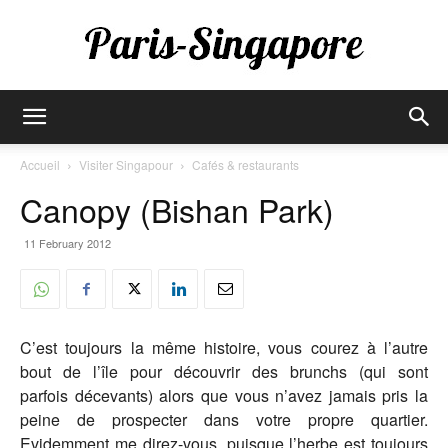
Paris-
Accueil
Visiter Singapour
Cafés & restaurants
Canopy (Bishan Park)
Singapore
11 February 2012
C’est toujours la même histoire, vous courez à l’autre
bout de l’île pour découvrir des brunchs (qui sont
parfois décevants) alors que vous n’avez jamais pris la
peine de prospecter dans votre propre quartier.
Evidemment me direz-vous, puisque l’herbe est toujours