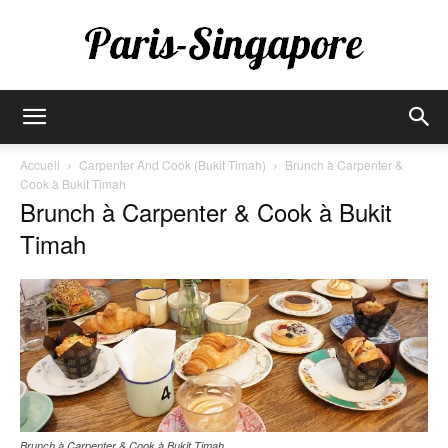
Paris-
Accueil
Carpenter And Cook (Bukit Timah)
Brunch à Carpenter &
Cook à Bukit Timah
Brunch à Carpenter & Cook à Bukit
Singapore
Timah
Brunch à Carpenter & Cook à Bukit Timah